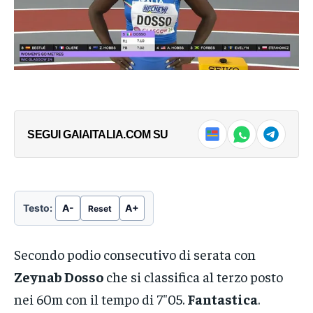
TI POTREBBE
TI POTREBBE
INTERESSARE:
INTERESSARE:
Federica Brignone
Dopo la “sprint race”
vince il gigante di
Bagnaia vince anche
Semmering
il MotoGP del
Portogallo
Leggi l'articolo →
Leggi l'articolo →
SEGUI GAIAITALIA.COM SU
Testo:
A-
A+
Reset
Secondo podio consecutivo di serata con
Zeynab Dosso
che si classifica al terzo posto
nei 60m con il tempo di 7″05.
Fantastica
.