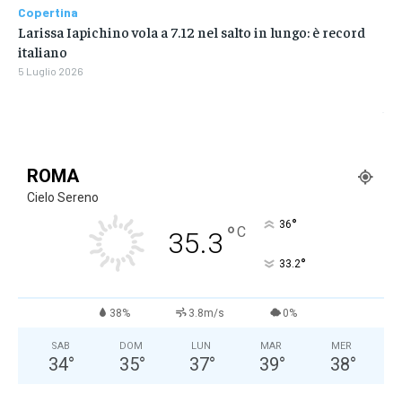
Copertina
Larissa Iapichino vola a 7.12 nel salto in lungo: è record
italiano
5 Luglio 2026
ROMA
Cielo Sereno
°
36
°
C
35.3
°
33.2
38%
3.8m/s
0%
SAB
DOM
LUN
MAR
MER
34
°
35
°
37
°
39
°
38
°