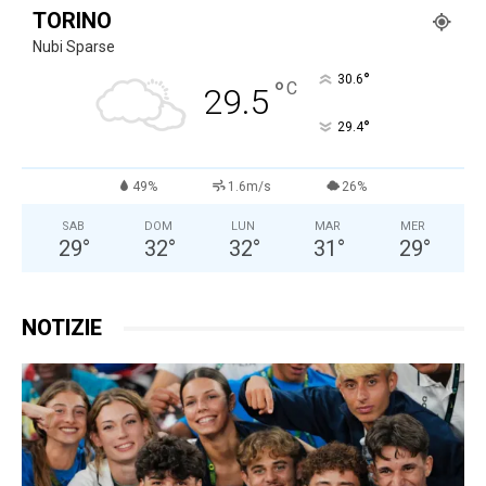
TORINO
Nubi Sparse
°
30.6
°
C
29.5
°
29.4
49%
1.6m/s
26%
SAB
DOM
LUN
MAR
MER
29
°
32
°
32
°
31
°
29
°
NOTIZIE