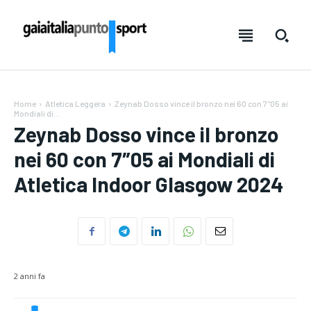
Home
Atletica Leggera
Zeynab Dosso vince il bronzo nei 60 con 7"05 ai
Mondiali di...
Zeynab Dosso vince il bronzo
nei 60 con 7″05 ai Mondiali di
Atletica Indoor Glasgow 2024
Testo:
Testo:
A-
A-
A+
A+
Reset
Reset
SUBSCRIBE
SUBSCRIBE
2 anni fa
Welcome to Liberty Case
Welcome to Liberty Case